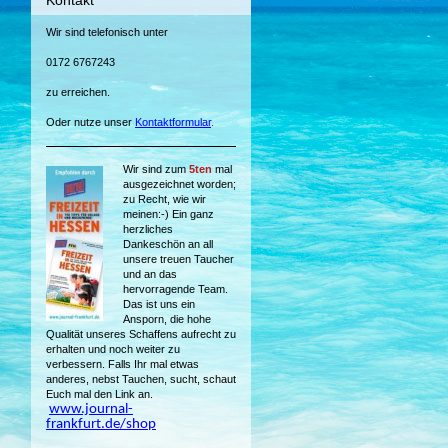
Kontakt
Wir sind telefonisch unter
0172 6767243
zu erreichen.
Oder nutze unser
Kontaktformular
.
Wir sind zum
5ten
mal
ausgezeichnet worden;
zu Recht, wie wir
meinen:-) Ein ganz
herzliches
Dankeschön an all
unsere treuen Taucher
und an das
hervorragende Team.
Das ist uns ein
Ansporn, die hohe
Qualität unseres Schaffens aufrecht zu
erhalten und noch weiter zu
verbessern. Falls Ihr mal etwas
anderes, nebst Tauchen, sucht, schaut
Euch mal den Link an.
www.journal-
frankfurt.de/shop