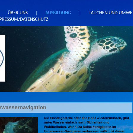
ÜBER UNS
AUSBILDUNG
TAUCHEN UND UMWE
PRESSUM/DATENSCHUTZ
rwassernavigation
Die Einstiegsstelle oder das Boot wiederzufinden, gibt
unter Wasser einfach mehr Sicherheit und
Wohlbefinden. Wenn Du Deine Fertigkeiten im
Unterwasser-Navigieren verbessern willst, ist dieser